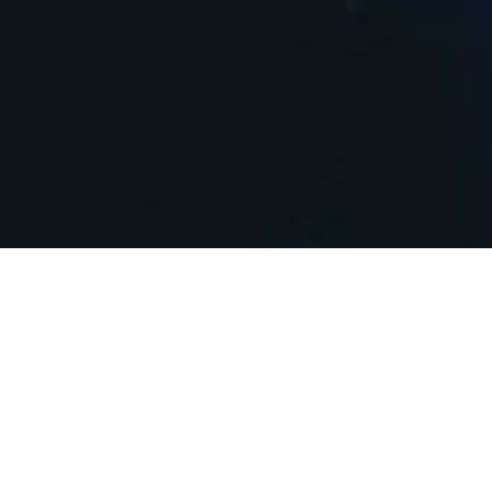
Bitdefender
Com o console de gerenciamento, você pode
controlar e monitorar os processos dos usuários
remotos em tempo real, com o Bitdefender em
Coxim você gerencia a segurança dos