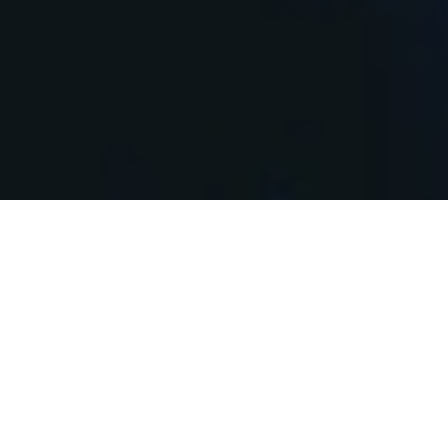
Bitdefender
A Bitdefender em Paulicéia sempre visa o avanço da
tecnologia dos seus produtos e junto com as
avaliações do Gartner e dos testes independentes,
conseguimos comprovar a qualidade e eficiência
dos nossos produtos, garantindo a segurança dos