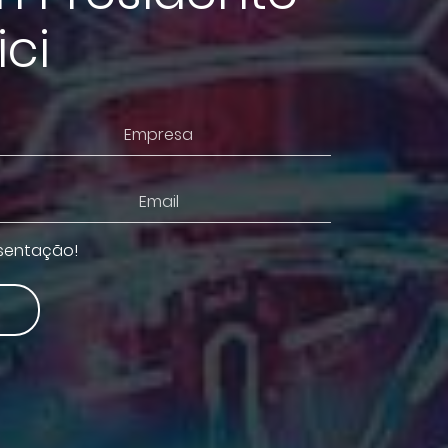
ci
esentação!