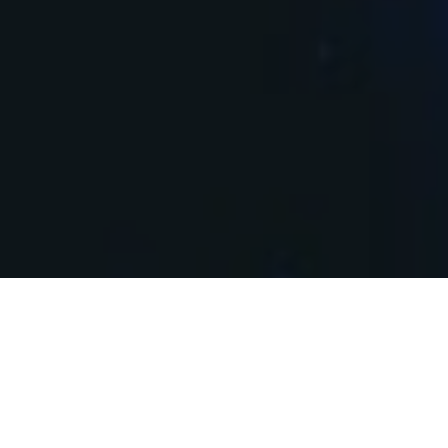
Bitdefender
Você sabia que em 2016 foi o ano recorde para a
violação de dados. Estudos recentes apontaram o