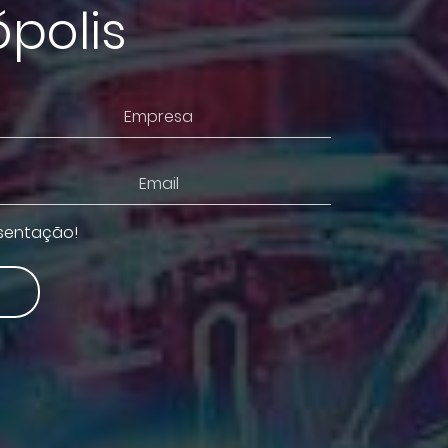
polis
esentação!