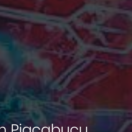
m Piaçabuçu